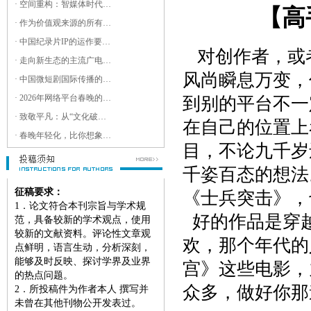
· 空间重构：智媒体时代下城市记忆的“重生”
【高
· 作为价值观来源的所有权与开放性：中国平台媒体的类型学理论初探
· 中国纪录片IP的运作要素及发展路径研究
对创作者，或
· 走向新生态的主流广电产品形态及其创新路径
风尚瞬息万变，
· 中国微短剧国际传播的文化适配与传播效能优化：叙事、符号与平台机制的三维分析
· 2026年网络平台春晚的新大众文艺特征考察
到别的平台不一
· 致敬平凡：从“文化破域”与“经验共振”看东方卫视春晚的仪式重构
在自己的位置上
· 春晚年轻化，比你想象得更深入
目，不论九千岁
千姿百态的想法
征稿要求：
《士兵突击》，
1
．论文符合本刊宗旨与学术规
好的作品是穿
范，具备较新的学术观点，使用
较新的文献资料。评论性文章观
欢，那个年代的
点鲜明，语言生动，分析深刻，
能够及时反映、探讨学界及业界
宫》这些电影，
的热点问题。
众多，做好你那
2
．所投稿件为作者本人 撰写并
未曾在其他刊物公开发表过。