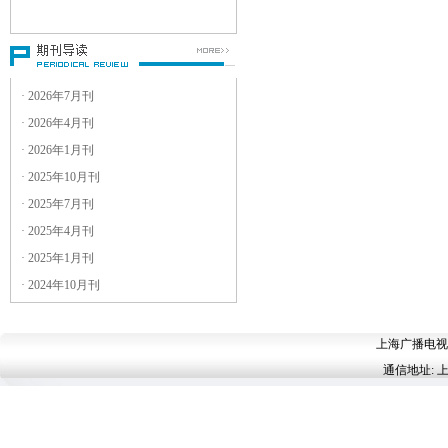
3
．稿件一律用电子邮件附件形式
发送到电子邮箱：
guangdianyanjiu@yeah.net
4
．附件请用
文件，并注明文
Word
件名及作者名。
· 2026年7月刊
5
．稿件篇幅：论文原则上以
6000
· 2026年4月刊
字以内为宜；评论文章控制在
· 2026年1月刊
字左右。
1500
6
．稿件应注明作者的真实姓名、
· 2025年10月刊
职称（职务或学位）及工作单
· 2025年7月刊
位、详细通讯地址及邮编、联系
· 2025年4月刊
电话（手机最佳）和电子邮箱。
· 2025年1月刊
来稿的处理流程是什么？
· 2024年10月刊
1
．请勿一稿多投，也不要重复投
稿。
2
．收到稿件后，本刊编辑部认为
上海广播电视台 
符合要求或基本符合要求但仍需
通信地址: 上
修改的，会主动与作者联系。投
稿后
个工作日内未收到本编辑
30
部处理意见的，可自行对稿件另
作处理。