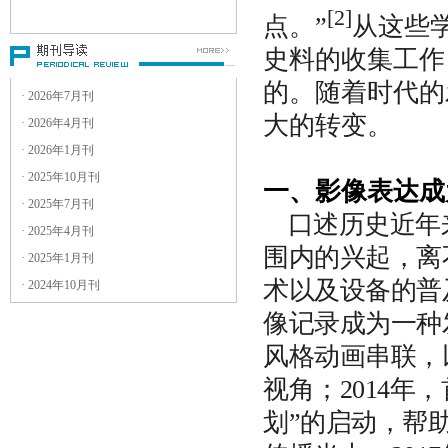
3
．稿件一律用电子邮件附件形式
[2]
点。”
从这些
发送到电子邮箱：
guangdianyanjiu@yeah.net
史料的收集工作
4
．附件请用
文件，并注明文
Word
的。随着时代的
件名及作者名。
· 2026年7月刊
5
．稿件篇幅：论文原则上以
6000
大的转变。
· 2026年4月刊
字以内为宜；评论文章控制在
· 2026年1月刊
字左右。
1500
6
．稿件应注明作者的真实姓名、
· 2025年10月刊
一、影像表达成
职称（职务或学位）及工作单
· 2025年7月刊
位、详细通讯地址及邮编、联系
口述历史近年
· 2025年4月刊
电话（手机最佳）和电子邮箱。
围内的兴起，离
· 2025年1月刊
来稿的处理流程是什么？
术以及设备的普
· 2024年10月刊
1
．请勿一稿多投，也不要重复投
稿。
像记录成为一种
2
．收到稿件后，本刊编辑部认为
风格动画串联，
符合要求或基本符合要求但仍需
修改的，会主动与作者联系。投
视角；2014年
稿后
个工作日内未收到本编辑
30
部处理意见的，可自行对稿件另
划”的启动，帮
作处理。