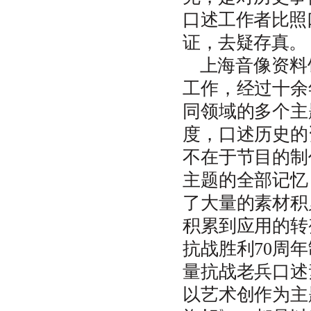
学位、职务），若有多个作者，
口述工作者比照
用分号隔开；
7
．注释一律采用尾注形式。注释
证，去疑存真。
二字，用小
号黑体。注释条目各
5
项顺序依次为：作者姓名、冒
上海音像资料
号、《文章标题》、逗号、《刊
工作，经过十余
名》某年第几期（《书名》第几
页，某年版），用小
号楷体。
5
同领域的多个主
8
．为节约篇幅，一般采用注释形
度，口述历史的
式的文章，不再单独一页设立参
考文献。
不在于节目的制
主题的全部记忆
了大量的素材积
积累到应用的转
抗战胜利70周
量抗战老兵口述
以艺术创作为主