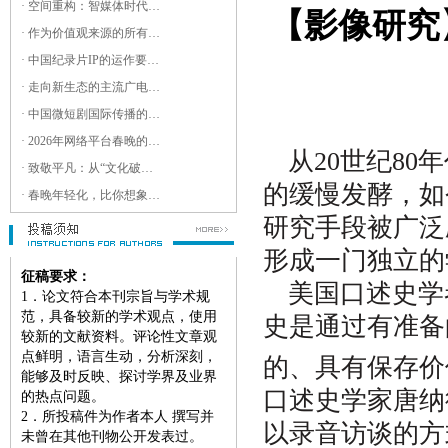
· 空间重构：智媒体时代下城市记忆的“重生”
【影像研究
· 作为价值观来源的所有权与开放性：中国平台媒体的类型学理论初探
· 中国纪录片IP的运作要素及发展路径研究
· 走向新生态的主流广电产品形态及其创新路径
· 中国微短剧国际传播的文化适配与传播效能优化：叙事、符号与平台机制的三维分析
· 2026年网络平台春晚的新大众文艺特征考察
从20世纪8
· 致敬平凡：从“文化破域”与“经验共振”看东方卫视春晚的仪式重构
的缓慢发酵，如
· 春晚年轻化，比你想象得更深入
研究手段被广泛
形成一门独立的
征稿要求：
美国口述史学者
1
．论文符合本刊宗旨与学术规
范，具备较新的学术观点，使用
史是通过有准备
较新的文献资料。评论性文章观
点鲜明，语言生动，分析深刻，
的、具有保存价
能够及时反映、探讨学界及业界
口述史学家唐纳德·
的热点问题。
2
．所投稿件为作者本人 撰写并
以录音访谈的方
未曾在其他刊物公开发表过。