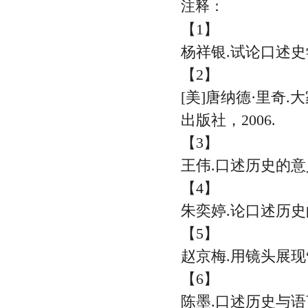
注释：
【1】
杨祥银.试论口述史学
【2】
[美]唐纳德·里奇
出版社，2006.
【3】
王伟.口述历史的意义
【4】
朱奕婷.论口述历史的“
【5】
赵京梅.用镜头展现“口
【6】
陈墨.口述历史与语言