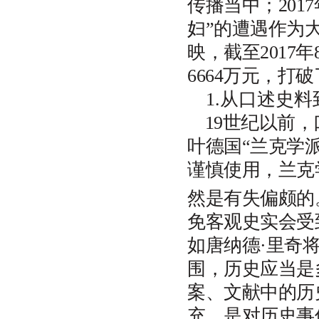
传播当中；2017
3
．因经费有限，编辑部对特约稿
件支付超标稿酬，一般稿件只能
妇”的遭遇作为
略付薄酬。
映，截至2017
文章格式有什么讲究？
6664万元，
1
．标题。主题用
号黑体；副题
1
用
号宋体。居中。
3
1.从口述史
2
．作者姓名，用四号楷体，右对
19世纪以前
齐。
3
．文本提要，小四号楷体，
200
叶德国“兰克学
字以内；关键词，小四号楷体，
个。
3-5
谨慎使用，兰克
4
．正文，用
号宋体。
级小标题
5
1
用小
号幼圆体，居中；
级小标
4
2
然是有失偏颇的
题用
号黑体，左对齐并缩进两个
5
免客观史实会受
汉字；
级小标题用
号楷体，左
3
5
对齐并缩进两个汉字。
如唐纳德·里奇
5
．鉴于本刊区别于其他学刊图文
围，历史应当是
特色 建议作者供稿时提供文章相
关图片及作者照片，并确保图像
案、文献中的历
精度。
6
．文末标出作者单位及职称（或
充，是对历史事