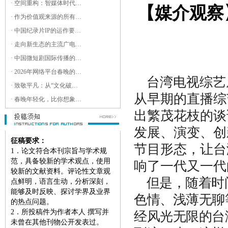
· 空间重构：智媒体时代下城市记忆的“重生”
【媒介观察
· 作为价值观来源的所有权与开放性：中国平台媒体的类型学理论初探
· 中国纪录片IP的运作要素及发展路径研究
· 走向新生态的主流广电产品形态及其创新路径
· 中国微短剧国际传播的文化适配与传播效能优化：叙事、符号与平台机制的三维分析
· 2026年网络平台春晚的新大众文艺特征考察
台湾电视综艺
· 致敬平凡：从“文化破域”与“经验共振”看东方卫视春晚的仪式重构
从早期的直播综
· 春晚年轻化，比你想象得更深入
出繁茂花枝的谈
发展、演变、创
征稿要求：
节目形态，让台
1
．论文符合本刊宗旨与学术规
范，具备较新的学术观点，使用
响了一代又一代
较新的文献资料。评论性文章观
但是，随着时
点鲜明，语言生动，分析深刻，
能够及时反映、探讨学界及业界
色情、浅薄无聊
的热点问题。
2
．所投稿件为作者本人 撰写并
经风光无限的台
未曾在其他刊物公开发表过。