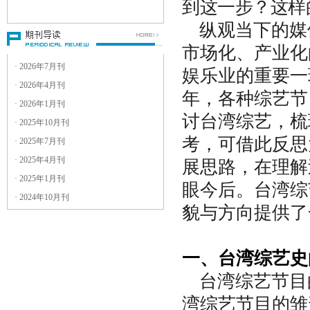
到这一步？这样
3
．稿件一律用电子邮件附件形式
发送到电子邮箱：
纵观当下的媒
guangdianyanjiu@yeah.net
4
．附件请用
文件，并注明文
市场化、产业化
Word
件名及作者名。
· 2026年7月刊
娱乐业的重要一
5
．稿件篇幅：论文原则上以
6000
· 2026年4月刊
字以内为宜；评论文章控制在
年，各种综艺节
· 2026年1月刊
字左右。
1500
讨台湾综艺，梳
6
．稿件应注明作者的真实姓名、
· 2025年10月刊
职称（职务或学位）及工作单
考，可借此反思
· 2025年7月刊
位、详细通讯地址及邮编、联系
· 2025年4月刊
电话（手机最佳）和电子邮箱。
展思路，在理解
· 2025年1月刊
眼今后。台湾综
来稿的处理流程是什么？
· 2024年10月刊
1
．请勿一稿多投，也不要重复投
貌与方向提供了
稿。
2
．收到稿件后，本刊编辑部认为
符合要求或基本符合要求但仍需
一、台湾综艺史
修改的，会主动与作者联系。投
稿后
个工作日内未收到本编辑
30
台湾综艺节目
部处理意见的，可自行对稿件另
湾综艺节目的雏
作处理。