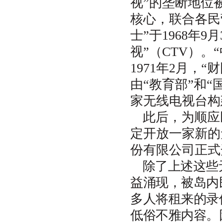
视”的垄断地位
学位、职务），若有多个作者，
用分号隔开；
核心，联合各民
7
．注释一律采用尾注形式。注释
士”于1968年
二字，用小
号黑体。注释条目各
5
项顺序依次为：作者姓名、冒
视”（CTV）
号、《文章标题》、逗号、《刊
名》某年第几期（《书名》第几
1971年2月，
页，某年版），用小
号楷体。
5
由“教育部”和“
8
．为节约篇幅，一般采用注释形
式的文章，不再单独一页设立参
家无线电视台构
考文献。
此后，为顺应
定开放一家新的无
份有限公司正式
除了上述这些
益涌现，被岛内
多人将租来的录
低俗不雅内容。