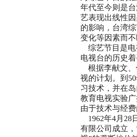
3
．因经费有限，编辑部对特约稿
年代至今则是台
件支付超标稿酬，一般稿件只能
略付薄酬。
艺表现出线性因
的影响，台湾综
文章格式有什么讲究？
1
．标题。主题用
号黑体；副题
1
变化等因素而不
用
号宋体。居中。
3
2
．作者姓名，用四号楷体，右对
综艺节目是电
齐。
电视台的历史着
3
．文本提要，小四号楷体，
200
字以内；关键词，小四号楷体，
根据李献文、
个。
3-5
视的计划。到5
4
．正文，用
号宋体。
级小标题
5
1
用小
号幼圆体，居中；
级小标
4
2
习技术，并在岛内
题用
号黑体，左对齐并缩进两个
5
汉字；
级小标题用
号楷体，左
3
5
教育电视实验广
对齐并缩进两个汉字。
由于技术与经费
5
．鉴于本刊区别于其他学刊图文
特色 建议作者供稿时提供文章相
1962年4
关图片及作者照片，并确保图像
精度。
有限公司成立，
6
．文末标出作者单位及职称（或